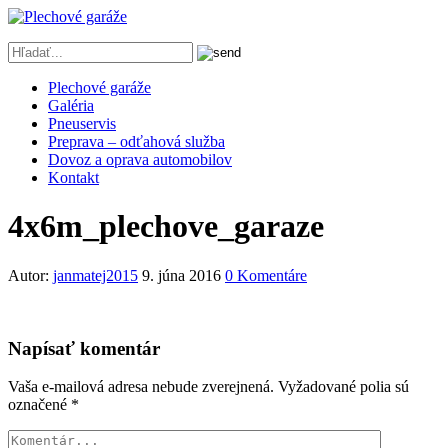
Plechové garáže
Galéria
Pneuservis
Preprava – odťahová služba
Dovoz a oprava automobilov
Kontakt
4x6m_plechove_garaze
Autor:
janmatej2015
9. júna 2016
0 Komentáre
Napísať komentár
Vaša e-mailová adresa nebude zverejnená.
Vyžadované polia sú
označené
*